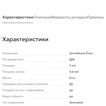
Характеристики
Описание
Варианты укладки
Преимуще
Характеристики
Коллекция
Английская Ёлка
Тип древесины
Дуб
Толщина
5 мм
Толщина шпона
0,6 мм
Фаска
Есть
Подходит для укладки в ванной
Да
Укладка на пол c подогревом
да
Водостойкость
да
Тип соединения
Замковое