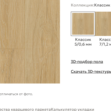
Коллекция:
Классик
Классик
Класс
5/0,6 мм
7/1,2
3D-подбор пола
Скачать 3D-текстур
отличаться от фото.
ства кварцевого паркета
Калькулятор укладки