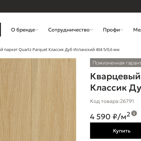
О бренде
Сотрудничество
Профи
Ме
 паркет Quartz Parquet Классик Дуб Испанский 404 5/0,6 мм
Пожизненная гаран
Кварцевый 
Классик Ду
Код товара:
26791
2
4 590 ₽/м
Купить