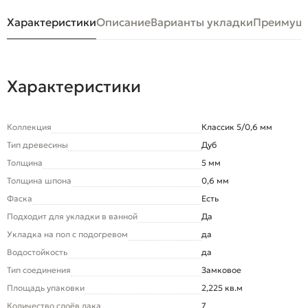
Характеристики
Описание
Варианты укладки
Преимуще
Характеристики
Коллекция
Классик 5/0,6 мм
Тип древесины
Дуб
Толщина
5 мм
Толщина шпона
0,6 мм
Фаска
Есть
Подходит для укладки в ванной
Да
Укладка на пол c подогревом
да
Водостойкость
да
Тип соединения
Замковое
Площадь упаковки
2,225 кв.м
Количество слоёв лака
7