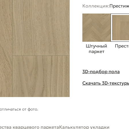
Коллекция:
Прести
Штучный
Прест
паркет
3D-подбор пола
Скачать 3D-текстур
отличаться от фото.
ства кварцевого паркета
Калькулятор укладки