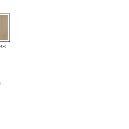
ж
иж
ы