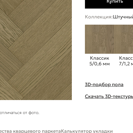
Купить
Коллекция:
Штучный
Классик
Класс
5/0,6 мм
7/1,2
3D-подбор пола
Скачать 3D-текстур
отличаться от фото.
ства кварцевого паркета
Калькулятор укладки