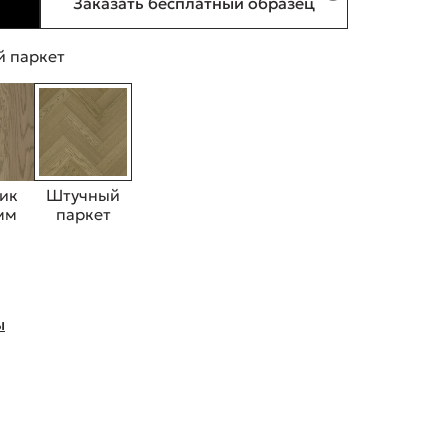
Заказать бесплатный образец
 паркет
ик
Штучный
 мм
паркет
ы