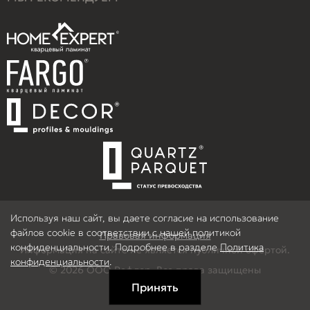
Используя наш сайт, вы даете согласие на использование
файлов cookie в соответствии с нашей политикой
Правовая информация
конфиденциальности. Подробнее в разделе
Политика
Информация на сайте не является публичной офертой.
конфиденциальности
.
© 2026 ООО Рефлор, Все права защищены
Принять