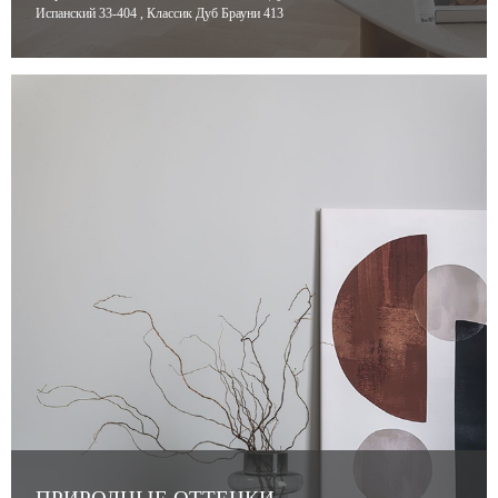
Испанский 33-404 , Классик Дуб Брауни 413