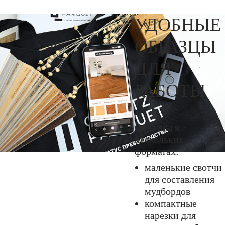
УДОБНЫЕ
ОБРАЗЦЫ
ДЛЯ
РАБОТЫ
Образцы в
нескольких
форматах:
маленькие свотчи
для составления
мудбордов
компактные
нарезки для