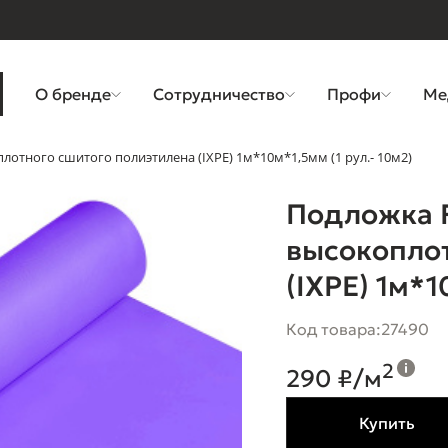
О бренде
Сотрудничество
Профи
Ме
отного сшитого полиэтилена (IXPE) 1м*10м*1,5мм (1 рул.- 10м2)
Подложка 
высокоплот
(IXPE) 1м*1
Код товара:
27490
2
290 ₽/м
Купить