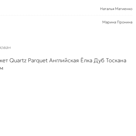
Наталья Матиенко
Марина Пронина
зован
ет Quartz Parquet Английская Ёлка Дуб Тоскана
мм