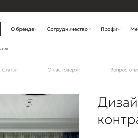
О бренде
Сотрудничество
Профи
Ме
стов
Статьи
О нас говорят
Вопрос-отв
Дизай
контр