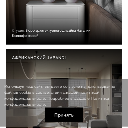
Студия:
Бюро архитектурного дизайна Наталии
Ксенофонтовой
АФРИКАНСКИЙ JAPANDI
Используя наш сайт, вы даете согласие на использование
файлов cookie в соответствии с нашей политикой
конфиденциальности. Подробнее в разделе
Политика
конфиденциальности
.
Принять