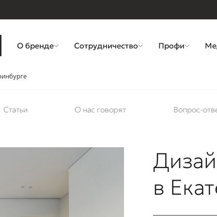
О бренде
Сотрудничество
Профи
Ме
еринбурге
Статьи
О нас говорят
Вопрос-отв
Дизай
в Ека